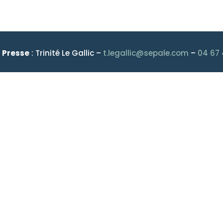
 Presse
: Trinité Le Gallic –
t.legallic@sepale.com
–
04 67 