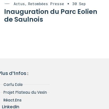
Actus
Retombées Presse
30 Sep
Inauguration du Parc Eolien
de Saulnois
Plus d’infos :
Corfu Eole
Projet Plateau du Vexin
Réact.Ens
Linkedin