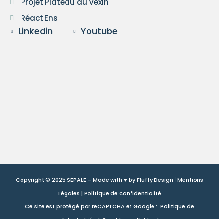
Projet Plateau du Vexin
Réact.Ens
Linkedin
Youtube
Copyright © 2025 SEPALE – Made with ♥ by
Fluffy Design
|
Mentions
Légales
|
Politique de confidentialité
Ce site est protégé par reCAPTCHA et Google :
Politique de