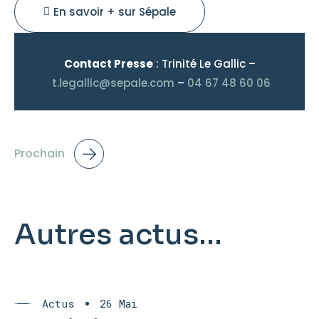
En savoir + sur Sépale
Contact Presse
: Trinité Le Gallic –
t.legallic@sepale.com
–
04 67 48 60 06
Prochain
Autres actus...
Actus
26 Mai